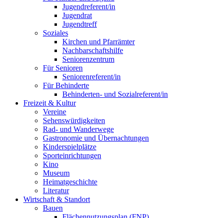
Jugendreferent/in
Jugendrat
Jugendtreff
Soziales
Kirchen und Pfarrämter
Nachbarschaftshilfe
Seniorenzentrum
Für Senioren
Seniorenreferent/in
Für Behinderte
Behinderten- und Sozialreferent/in
Freizeit & Kultur
Vereine
Sehenswürdigkeiten
Rad- und Wanderwege
Gastronomie und Übernachtungen
Kinderspielplätze
Sporteinrichtungen
Kino
Museum
Heimatgeschichte
Literatur
Wirtschaft & Standort
Bauen
Flächennutzungsplan (FNP)