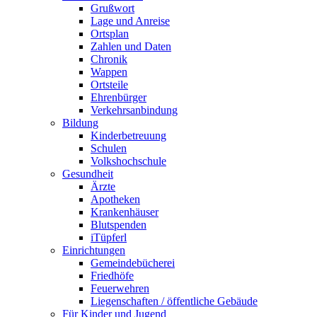
Grußwort
Lage und Anreise
Ortsplan
Zahlen und Daten
Chronik
Wappen
Ortsteile
Ehrenbürger
Verkehrsanbindung
Bildung
Kinderbetreuung
Schulen
Volkshochschule
Gesundheit
Ärzte
Apotheken
Krankenhäuser
Blutspenden
iTüpferl
Einrichtungen
Gemeindebücherei
Friedhöfe
Feuerwehren
Liegenschaften / öffentliche Gebäude
Für Kinder und Jugend