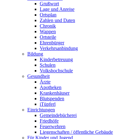
Grußwort
Lage und Anreise
Ortsplan
Zahlen und Daten
Chronik
Wappen
Ortsteile
Ehrenbürger
Verkehrsanbindung
Bildung
Kinderbetreuung
Schulen
Volkshochschule
Gesundheit
Ärzte
Apotheken
Krankenhäuser
Blutspenden
iTüpferl
Einrichtungen
Gemeindebücherei
Friedhöfe
Feuerwehren
Liegenschaften / öffentliche Gebäude
Für Kinder und Jugend