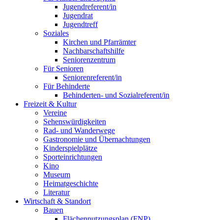
Jugendreferent/in
Jugendrat
Jugendtreff
Soziales
Kirchen und Pfarrämter
Nachbarschaftshilfe
Seniorenzentrum
Für Senioren
Seniorenreferent/in
Für Behinderte
Behinderten- und Sozialreferent/in
Freizeit & Kultur
Vereine
Sehenswürdigkeiten
Rad- und Wanderwege
Gastronomie und Übernachtungen
Kinderspielplätze
Sporteinrichtungen
Kino
Museum
Heimatgeschichte
Literatur
Wirtschaft & Standort
Bauen
Flächennutzungsplan (FNP)