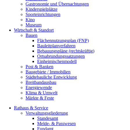
Gastronomie und Übernachtungen
Kinderspielplätze
Sporteinrichtungen
Kino
Museum
Wirtschaft & Standort
Bauen
Flächennutzungsplan (FNP)
Bauleitplanverfahren
Bebauungspläne (rechtskräftig)
Ortsabrundungssatzungen
Einheimischenmodell
Post & Banken
Baugebiete / Immobilien
Städtebauliche Entwicklung
Breitbandausbau
Energiewende
Klima & Umwelt
Märkte & Feste
Rathaus & Service
Verwaltungsgliederung
Standesamt
Melde- & Passwesen
Fundamt