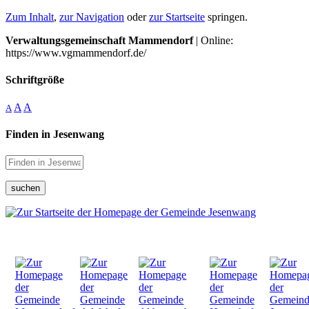
Zum Inhalt
,
zur Navigation
oder
zur Startseite
springen.
Verwaltungsgemeinschaft Mammendorf
| Online:
https://www.vgmammendorf.de/
Schriftgröße
A
A
A
Finden in Jesenwang
suchen