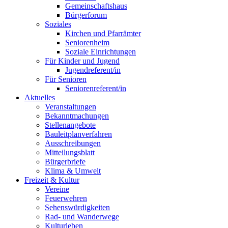
Gemeinschaftshaus
Bürgerforum
Soziales
Kirchen und Pfarrämter
Seniorenheim
Soziale Einrichtungen
Für Kinder und Jugend
Jugendreferent/in
Für Senioren
Seniorenreferent/in
Aktuelles
Veranstaltungen
Bekanntmachungen
Stellenangebote
Bauleitplanverfahren
Ausschreibungen
Mitteilungsblatt
Bürgerbriefe
Klima & Umwelt
Freizeit & Kultur
Vereine
Feuerwehren
Sehenswürdigkeiten
Rad- und Wanderwege
Kulturleben