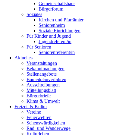
Gemeinschaftshaus
Bürgerforum
Soziales
Kirchen und Pfarrämter
Seniorenheim
Soziale Einrichtungen
Für Kinder und Jugend
Jugendreferent/in
Für Senioren
Seniorenreferent/in
Aktuelles
Veranstaltungen
Bekanntmachungen
Stellenangebote
Bauleitplanverfahren
Ausschreibungen
Mitteilungsblatt
Bürgerbriefe
Klima & Umwelt
Freizeit & Kultur
Vereine
Feuerwehren
Sehenswürdigkeiten
Rad- und Wanderwege
Kulturleben