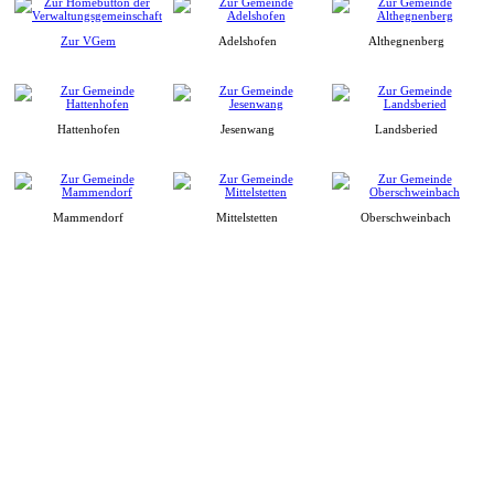
Zur VGem
Adelshofen
Althegnenberg
Hattenhofen
Jesenwang
Landsberied
Mammendorf
Mittelstetten
Oberschweinbach