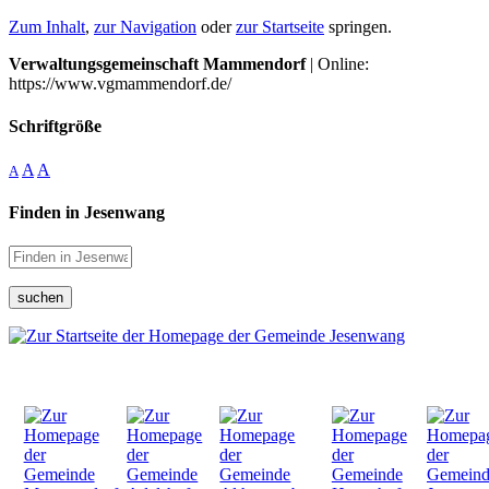
Zum Inhalt
,
zur Navigation
oder
zur Startseite
springen.
Verwaltungsgemeinschaft Mammendorf
| Online:
https://www.vgmammendorf.de/
Schriftgröße
A
A
A
Finden in Jesenwang
suchen