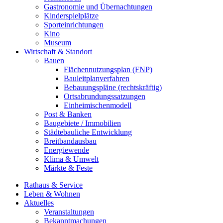
Gastronomie und Übernachtungen
Kinderspielplätze
Sporteinrichtungen
Kino
Museum
Wirtschaft & Standort
Bauen
Flächennutzungsplan (FNP)
Bauleitplanverfahren
Bebauungspläne (rechtskräftig)
Ortsabrundungssatzungen
Einheimischenmodell
Post & Banken
Baugebiete / Immobilien
Städtebauliche Entwicklung
Breitbandausbau
Energiewende
Klima & Umwelt
Märkte & Feste
Rathaus & Service
Leben & Wohnen
Aktuelles
Veranstaltungen
Bekanntmachungen