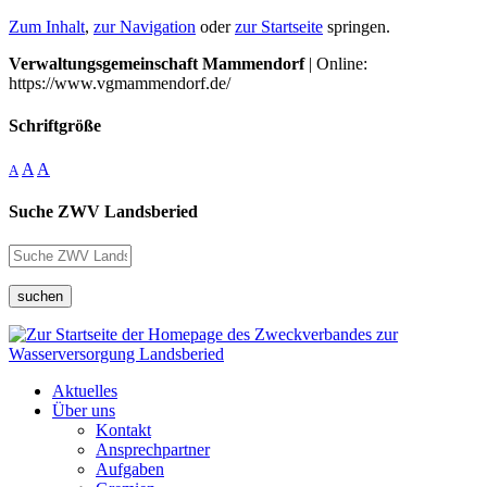
Zum Inhalt
,
zur Navigation
oder
zur Startseite
springen.
Verwaltungsgemeinschaft Mammendorf
| Online:
https://www.vgmammendorf.de/
Schriftgröße
A
A
A
Suche ZWV Landsberied
suchen
Aktuelles
Über uns
Kontakt
Ansprechpartner
Aufgaben