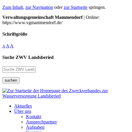
Zum Inhalt
,
zur Navigation
oder
zur Startseite
springen.
Verwaltungsgemeinschaft Mammendorf
| Online:
https://www.vgmammendorf.de/
Schriftgröße
A
A
A
Suche ZWV Landsberied
suchen
Aktuelles
Über uns
Kontakt
Ansprechpartner
Aufgaben