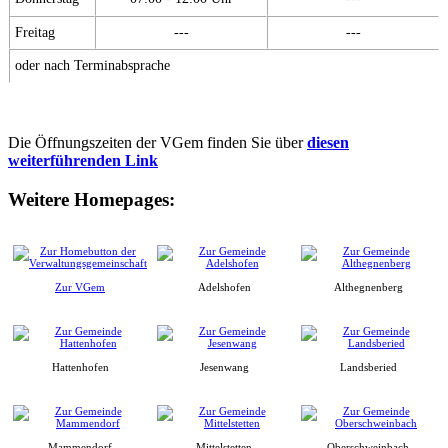
Freitag
---
---
oder nach Terminabsprache
Die Öffnungszeiten der VGem finden Sie über
diesen
weiterführenden Link
Weitere Homepages:
Zur VGem
Adelshofen
Althegnenberg
Hattenhofen
Jesenwang
Landsberied
Mammendorf
Mittelstetten
Oberschweinbach